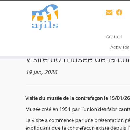
Skip
Accueil
Accueil
»
Accompagnement scolaire
»
Visite 
to
Activité
content
Visite du musée de la co
19 Jan, 2026
Visite du musée de la contrefaçon le 15/01/26
Musée créé en 1951 par l’union des fabricants.
La visite a commencé par une présentation gé
expliquant que la contrefaçon existe depuis l