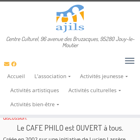
Skip
Centre Culturel, 96 avenue des Bruzacques, 95280 Jouy-le-
Accueil
»
Café Philo
to
Moutier
content
Café Philo
Accueil
L’association
Activités
jeunesse
Activités
artistiques
Activités
culturelles
Son but : Débattre et réfléchir en commun aux différents
Activités
bien-être
problèmes de la vie en société avec l'aide d'un animateur de
philo, ce qui rend plus accessible la réflexion et la
discussion.
Le CAFE PHILO est OUVERT à tous.
Créée en 2002 sur une initiative de Lucien Lassère