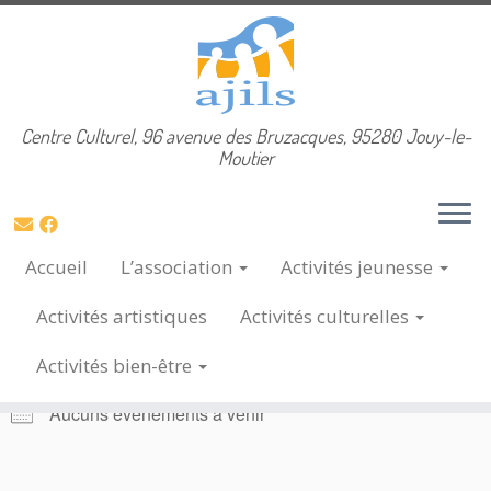
Skip
Centre Culturel, 96 avenue des Bruzacques, 95280 Jouy-le-
Accueil
»
Catégories
»
vie associative
to
Moutier
content
Accueil
L’association
Activités
jeunesse
vie associative
Activités
artistiques
Activités
culturelles
4 Fév, 2017
PROCHAIN ÉVÈNEMENT
Activités
bien-être
Aucuns évènements à venir