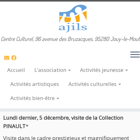
Skip
Centre Culturel, 96 avenue des Bruzacques, 95280 Jouy-le-Mout
Accueil
»
Sorties
»
Visite de la collection PINAULT de la
to
Bourse du Commerce
content
Visite de la collection PINAULT de la
Accueil
L’association
Activités
jeunesse
Bourse du Commerce
Activités
artistiques
Activités
culturelles
10 Déc, 2022
Activités
bien-être
Lundi dernier, 5 décembre, visite de la Collection
PINAULT
*
Visite dans le cadre prestigieux et magnifiquement