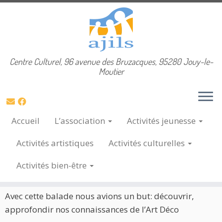
Skip
Centre Culturel, 96 avenue des Bruzacques, 95280 Jouy-le-
Accueil
»
Sorties
»
Visite de l’Art Déco à Paris
to
Moutier
content
Visite de l’Art Déco à Paris
7 Avr, 2025
Accueil
L’association
Activités
jeunesse
Activités
artistiques
Activités
culturelles
Activités
bien-être
Visite de l’Art Déco à Paris du 20 mars 2025
Avec cette balade nous avions un but: découvrir,
approfondir nos connaissances de l’Art Déco