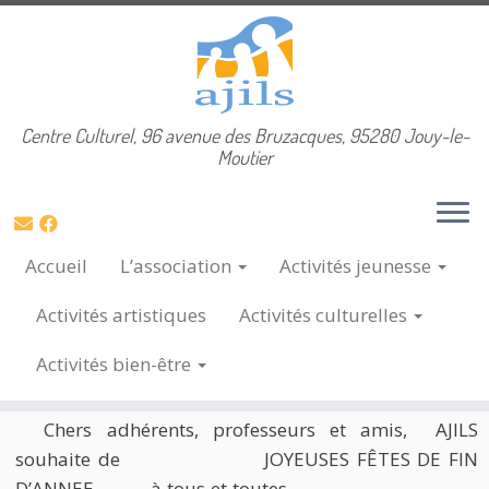
Skip
Centre Culturel, 96 avenue des Bruzacques, 95280 Jouy-le-
Accueil
»
2025
»
décembre
»
20
to
Moutier
content
Archives du jour :
20 décembre
2025
Accueil
L’association
Activités
jeunesse
Activités
artistiques
Activités
culturelles
Bonnes Fêtes de fin d’Année
Activités
bien-être
20 Déc, 2025
Chers adhérents, professeurs et amis, AJILS
souhaite de JOYEUSES FÊTES DE FIN
D’ANNEE à tous et toutes