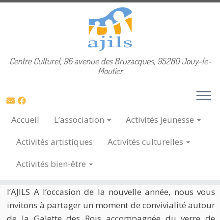
Skip
Centre Culturel, 96 avenue des Bruzacques, 95280 Jouy-le-
Accueil
»
2026
»
janvier
»
13
to
Moutier
content
Archives du jour :
13 janvier 2026
Accueil
L’association
Activités
jeunesse
Galette des rois AJILS 2026
Activités
artistiques
Activités
culturelles
13 Jan, 2026
Activités
bien-être
Chers adhérents, adhérentes et professeurs-es de
l’AJILS A l’occasion de la nouvelle année, nous vous
invitons à partager un moment de convivialité autour
de la Galette des Rois accompagnée du verre de