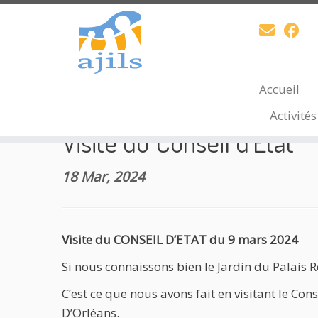
Skip
Accueil
Accueil
»
Accompagnement scolaire
»
Visite d
to
Activité
content
Visite du Conseil d’Etat
18 Mar, 2024
Visite du CONSEIL D’ETAT du 9 mars 2024
Si nous connaissons bien le Jardin du Palais Roy
C’est ce que nous avons fait en visitant le C
D’Orléans.