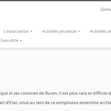
Centre
L’association
Activités
jeunesse
Activités
a
u Conseil d’Etat
s
bien-être
al et ses colonnes de Buren, il est plus rare et difficile d
onseil d’Etat, situé au sein de ce somptueux ensemble arc