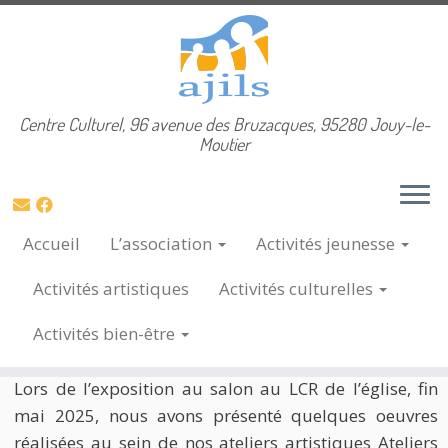
Skip
Centre Culturel, 96 avenue des Bruzacques, 95280 Jouy-le-
Accueil
»
Activités artistiques
to
Moutier
content
Activités artistiques
Accueil
L’association
Activités
jeunesse
Exposition de quelques oeuvres de nos
Activités
artistiques
Activités
culturelles
artistes
Activités
bien-être
8 Juin, 2025
Lors de l’exposition au salon au LCR de l’église, fin
mai 2025, nous avons présenté quelques oeuvres
réalisées au sein de nos ateliers artistiques Ateliers