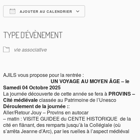
AJOUTER AU CALENDRIER
Télécharger ICS
Calendrier Google
iCalendar
Office 365
Outlook Live
TYPE D’ÉVÈNEMENT
vie associative
AJILS vous propose pour la rentrée :
UN VOYAGE AU MOYEN ÂGE – le
Samedi 04 Octobre 2025
La journée découverte de cette année se fera à
PROVINS –
Cité médiévale
classée au Patrimoine de l’Unesco
Déroulement de la journée :
:
Aller/Retour Jouy – Provins en autocar
– matin : VISITE GUIDEE du CENTE HISTORIQUE de la
cité en flânant, des remparts jusqu’à la Collégiale (où
s’arrêta Jeanne d’Arc), par les ruelles à l’aspect médiéval