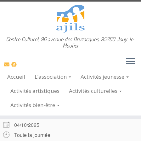
Skip
Centre Culturel, 96 avenue des Bruzacques, 95280 Jouy-le-
Accueil
»
Évènements
»
vie associative
»
Sortie AJILS
to
Moutier
2025
content
Sortie AJILS 2025
Accueil
L’association
Activités
jeunesse
4 Oct, 2025
Activités
artistiques
Activités
culturelles
Activités
bien-être
QUAND
04/10/2025
Toute la journée